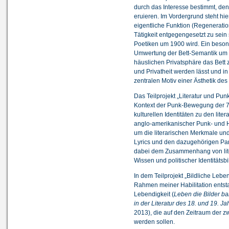
durch das Interesse bestimmt, den
eruieren. Im Vordergrund steht hi
eigentliche Funktion (Regeneratio
Tätigkeit entgegengesetzt zu sein 
Poetiken um 1900 wird. Ein besond
Umwertung der Bett-Semantik um 1
häuslichen Privatsphäre das Bett
und Privatheit werden lässt und in
zentralen Motiv einer Ästhetik de
Das Teilprojekt „Literatur und Pun
Kontext der Punk-Bewegung der 70
kulturellen Identitäten zu den lit
anglo-amerikanischer Punk- und H
um die literarischen Merkmale und
Lyrics und den dazugehörigen Pa
dabei dem Zusammenhang von lite
Wissen und politischer Identitätsb
In dem Teilprojekt „Bildliche Leb
Rahmen meiner Habilitation entsta
Lebendigkeit (
Leben die Bilder ba
in der Literatur des 18. und 19. J
2013), die auf den Zeitraum der z
werden sollen.