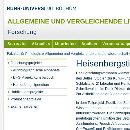
ALLGEMEINE UND VERGLEICHENDE L
Forschung
Startseite
Aktuelles
Mitarbeiter
Studium
Veranstaltung
Fakultät für Philologie
»
Allgemeine und Vergleichende Literaturwissenschaft
Heisenbergst
Forschungsprojekte
Autobiographische Alphabete
Das Forschungsvorhaben widmet si
DFG-Projekt Künstlerbuch
des Bettes. Studien zur Kultur- 
Schlafstätte. 2) Literatur und Punk.
Heisenbergstipendium
Schreibweisen im Punk-Diskurs der
Habilitationsprojekte
Zur Ästhetik belebter Bilder in der
Promotionsprojekte
In dem Teilprojekt „Poetik des Bet
Examensarbeiten
Wissen der Literatur unter beson
untersucht werden. Ein Schwerpunk
poetologischen Funktion des Bett-
Jahrhunderts: Prousts
À la recher
Der
Proceß
) und Erzählungen s