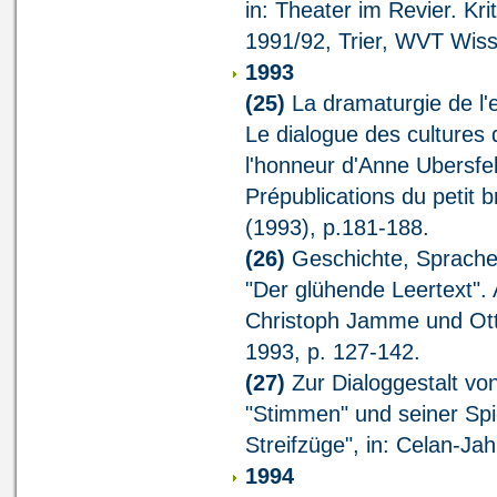
in: Theater im Revier. Kr
1991/92, Trier, WVT Wisse
1993
(25)
La dramaturgie de l'e
Le dialogue des cultures
l'honneur d'Anne Ubersfel
Prépublications du petit b
(1993), p.181-188.
(26)
Geschichte, Sprache 
"Der glühende Leertext".
Christoph Jamme und Ott
1993, p. 127-142.
(27)
Zur Dialoggestalt vo
"Stimmen" und seiner Spi
Streifzüge", in: Celan-Ja
1994