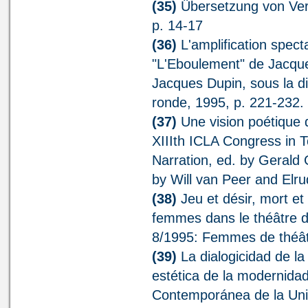
(35)
Übersetzung von Verco
p. 14-17
(36)
L'amplification spect
"L'Eboulement" de Jacques
Jacques Dupin, sous la di
ronde, 1995, p. 221-232.
(37)
Une vision poétique de
XIIIth ICLA Congress in 
Narration, ed. by Gerald 
by Will van Peer and Elr
(38)
Jeu et désir, mort et
femmes dans le théâtre d
8/1995: Femmes de théâtr
(39)
La dialogicidad de la
estética de la modernidad
Contemporánea de la Uni