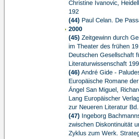
Christine Ivanovic, Heidel
192
(44)
Paul Celan. De Passa
2000
(45)
Zeitgewinn durch Ges
im Theater des frühen 19.
Deutschen Gesellschaft f
Literaturwissenschaft 19
(46)
André Gide - Paludes
Europäische Romane der 
Ángel San Miguel, Richar
Lang Europäischer Verlag
zur Neueren Literatur Bd.
(47)
Ingeborg Bachmanns 
zwischen Diskontinuität 
Zyklus zum Werk. Strateg