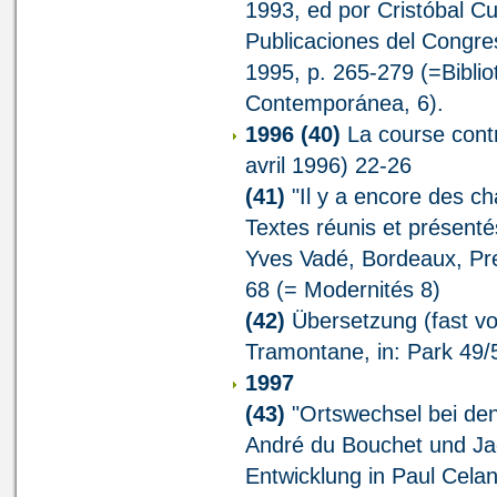
1993, ed por Cristóbal C
Publicaciones del Congr
1995, p. 265-279 (=Bibli
Contemporánea, 6).
1996
(40)
La course contr
avril 1996) 22-26
(41)
"Il y a encore des cha
Textes réunis et présent
Yves Vadé, Bordeaux, Pre
68 (= Modernités 8)
(42)
Übersetzung (fast vo
Tramontane, in: Park 49/
1997
(43)
"Ortswechsel bei den
André du Bouchet und Jac
Entwicklung in Paul Cela