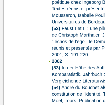
poétique chez Ingeborg B
Textes réunis et présenté
Moussaron, Isabelle Pou
Universitaires de Bordea
(52)
Faust I et II : une p
de Christoph Marthaler, J
: échos de l'ego - le Dé
réunis et présentés par P
2001, S. 191-220
2002
(53)
In der Höhe des Auf
Komparatistik. Jahrbuch 
Vergleichende Literaturw
(54)
André du Bouchet als 
constitution de l'identité.
Moël, Tours, Publication 