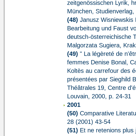
zeitgenössischen Lyrik, h
München, Studienverlag,
(48)
Janusz Wisniewskis D
Bearbeitung und Faust von
deutsch-österreichische 
Malgorzata Sugiera, Krak
(49)
" La légèreté de n'ê
femmes Denise Bonal, Ca
Koltès au carrefour des é
présentées par Sieghild 
Théâtrales 19, Centre d'é
Louvain, 2000, p. 24-31
2001
(50)
Comparative Literatu
28 (2001) 43-54
(51)
Et ne retenions plus j