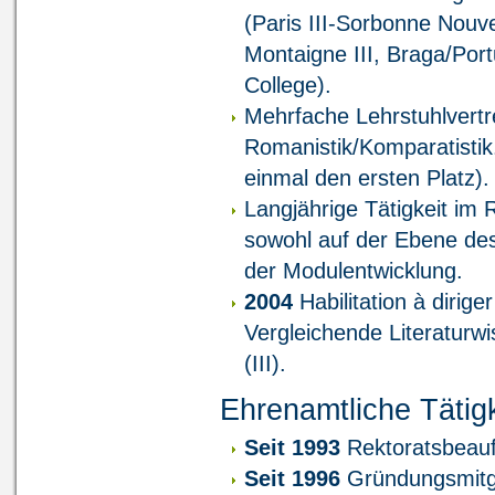
(Paris III-Sorbonne Nouve
Montaigne III, Braga/Port
College).
Mehrfache Lehrstuhlvertr
Romanistik/Komparatistik
einmal den ersten Platz).
Langjährige Tätigkeit i
sowohl auf der Ebene de
der Modulentwicklung.
2004
Habilitation à diri
Vergleichende Literaturw
(III).
Ehrenamtliche Tätigk
Seit 1993
Rektoratsbeauft
Seit 1996
Gründungsmitgl