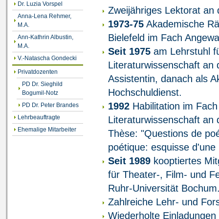
Dr. Luzia Vorspel
Zweijähriges Lektorat an 
Anna-Lena Rehmer,
1973-75
Akademische Rät
M.A.
Bielefeld im Fach Angew
Ann-Kathrin Albustin,
M.A.
Seit 1975
am Lehrstuhl f
V.-Natascha Gondecki
Literaturwissenschaft an 
Privatdozenten
Assistentin, danach als 
PD Dr. Sieghild
Hochschuldienst.
Bogumil-Notz
1992
Habilitation im Fac
PD Dr. Peter Brandes
Lehrbeauftragte
Literaturwissenschaft an
Ehemalige Mitarbeiter
Thèse: "Questions de poé
poétique: esquisse d'une
Seit 1989
kooptiertes Mit
für Theater-, Film- und 
Ruhr-Universität Bochum
Zahlreiche Lehr- und Fo
Wiederholte Einladungen 