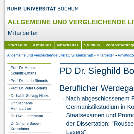
ALLGEMEINE UND VERGLEICHENDE L
Mitarbeiter
Startseite
Aktuelles
Mitarbeiter
Studium
Veranstaltung
Allgemeine und Vergleichende Literaturwissenschaft
»
Mitarbeiter
»
Privatdoz
Prof. Dr. Monika
PD Dr. Sieghild B
Schmitz-Emans
Prof. Dr. Linda Simonis
Beruflicher Werdeg
Prof. Dr. Peter Goßens
Dr. habil. Solvejg Nitzke
Nach abgeschlossenem R
Dr. Stephanie
Germanistikstudium in K
Heimgartner
Staatsexamen und Promot
Dr. Uwe Lindemann
der Dissertation: "Rouss
Dr. Simone Sauer-
Kretschmer
Lesers".