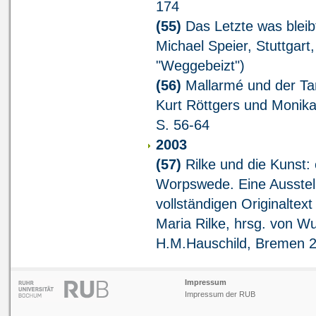
174
(55)
Das Letzte was bleibt
Michael Speier, Stuttgar
"Weggebeizt")
(56)
Mallarmé und der Tan
Kurt Röttgers und Monik
S. 56-64
2003
(57)
Rilke und die Kunst: 
Worpswede. Eine Ausstell
vollständigen Originalte
Maria Rilke, hrsg. von W
H.M.Hauschild, Bremen 2
Impressum
Impressum der RUB