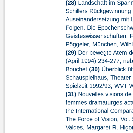
(28)
Landschaft im Spannu
Schillers Rückgewinnung d
Auseinandersetzung mit L
Folgen. Die Epochenschw
Geisteswissenschaften. F
Pöggeler, München, Wilhl
(29)
Der bewegte Atem de
(April 1994) 234-277; n
Bouchet
(30)
Überblick ü
Schauspielhaus, Theater 
Spielzeit 1992/93, WVT Wi
(31)
Nouvelles visions de 
femmes dramaturges actue
the International Compara
The Force of Vision, Vol.
Valdes, Margaret R. Higo