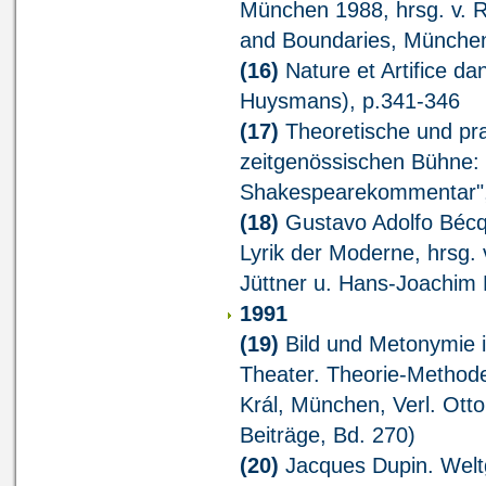
München 1988, hrsg. v. 
and Boundaries, München
(16)
Nature et Artifice da
Huysmans), p.341-346
(17)
Theoretische und pra
zeitgenössischen Bühne: 
Shakespearekommentar",
(18)
Gustavo Adolfo Bécqu
Lyrik der Moderne, hrsg. v
Jüttner u. Hans-Joachim 
1991
(19)
Bild und Metonymie 
Theater. Theorie-Method
Král, München, Verl. Otto
Beiträge, Bd. 270)
(20)
Jacques Dupin. Welt