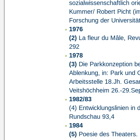
sozialwissenschaftlich or
Kummer/ Robert Picht (im 
Forschung der Universität 
1976
(2)
La fleur du Mâle, Re
292
1978
(3)
Die Parkkonzeption be
Ablenkung, in: Park und 
Arbeitsstelle 18.Jh. Ges
Veitshöchheim 26.-29.Sep
1982/83
(4) Entwicklungslinien in
Rundschau 93,4
1984
(5)
Poesie des Theaters. 