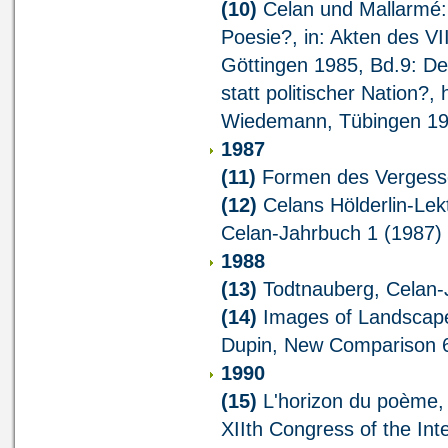
(10)
Celan und Mallarmé: 
Poesie?, in: Akten des V
Göttingen 1985, Bd.9: Deut
statt politischer Nation?
Wiedemann, Tübingen 19
1987
(11)
Formen des Vergesse
(12)
Celans Hölderlin-Lek
Celan-Jahrbuch 1 (1987)
1988
(13)
Todtnauberg, Celan-
(14)
Images of Landscape
Dupin, New Comparison 6
1990
(15)
L'horizon du poème,
XIIth Congress of the Int