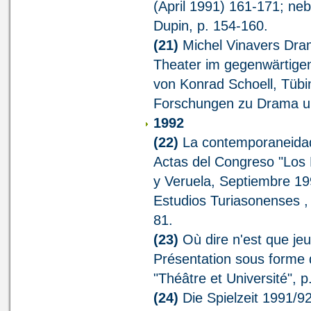
(April 1991) 161-171; n
Dupin, p. 154-160.
(21)
Michel Vinavers Dram
Theater im gegenwärtigen
von Konrad Schoell, Tübi
Forschungen zu Drama un
1992
(22)
La contemporaneidad 
Actas del Congreso "Los
y Veruela, Septiembre 19
Estudios Turiasonenses , 
81.
(23)
Où dire n'est que jeu
Présentation sous forme d
"Théâtre et Université", p
(24)
Die Spielzeit 1991/9