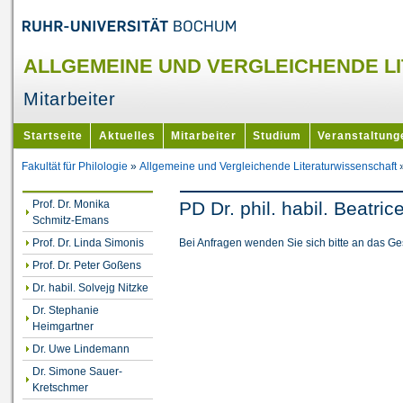
ALLGEMEINE UND VERGLEICHENDE L
Mitarbeiter
Startseite
Aktuelles
Mitarbeiter
Studium
Veranstaltung
Fakultät für Philologie
»
Allgemeine und Vergleichende Literaturwissenschaft
Prof. Dr. Monika
PD Dr. phil. habil. Beatri
Schmitz-Emans
Bei Anfragen wenden Sie sich bitte an das G
Prof. Dr. Linda Simonis
Prof. Dr. Peter Goßens
Dr. habil. Solvejg Nitzke
Dr. Stephanie
Heimgartner
Dr. Uwe Lindemann
Dr. Simone Sauer-
Kretschmer