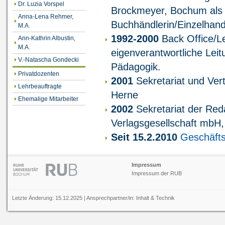
Dr. Luzia Vorspel
Brockmeyer, Bochum als
Anna-Lena Rehmer,
Buchhändlerin/Einzelhand
M.A.
1992-2000
Back Office/Lei
Ann-Kathrin Albustin,
M.A.
eigenverantwortliche Leit
V.-Natascha Gondecki
Pädagogik.
Privatdozenten
2001
Sekretariat und Ver
Lehrbeauftragte
Herne
Ehemalige Mitarbeiter
2002
Sekretariat der Reda
Verlagsgesellschaft mbH,
Seit 15.2.2010
Geschäfts
Impressum
Impressum der RUB
Letzte Änderung: 15.12.2025 | Ansprechpartner/in:
Inhalt
&
Technik