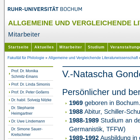
ALLGEMEINE UND VERGLEICHENDE L
Mitarbeiter
Startseite
Aktuelles
Mitarbeiter
Studium
Veranstaltung
Fakultät für Philologie
»
Allgemeine und Vergleichende Literaturwissenschaft
Prof. Dr. Monika
V.-Natascha Gond
Schmitz-Emans
Prof. Dr. Linda Simonis
Persönlicher und be
Prof. Dr. Peter Goßens
Dr. habil. Solvejg Nitzke
1969
geboren in Bochum
Dr. Stephanie
1988
Abitur, Schiller-Sc
Heimgartner
1988-1989
Studium an de
Dr. Uwe Lindemann
Germanistik, TFFW)
Dr. Simone Sauer-
Kretschmer
1989-1992
Ausbildung in 