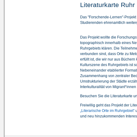
Literaturkarte Ruhr
Das "Forschende-Lernen"-Projekt L
Studierenden ehrenamtlich weiterg
Das Projekt wollte die Forschungsf
topographisch innerhalb eines Net
Ruhrgebiets klären. Die Teilnehm
verbunden sind, dass Orte zu Me
erfüllt ist, die wir nur aus Büch
Kulturszene des Ruhrgebiets ist s
Nebeneinander etablierter Formate
Zusammenhang von zentraler Bede
Umstrukturierung der Städte erzähl
Interkulturalität von Migrant*inne
Besuchen Sie die Literaturkarte u
Freiwillig geht das Projekt der L
„Literarische Orte im Ruhrgebiet“
u
und neu hinzukommenden Interes